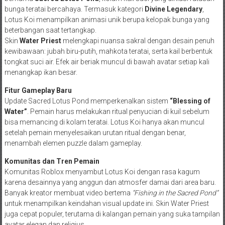
bunga teratai bercahaya. Termasuk kategori
Divine Legendary
,
Lotus Koi menampilkan animasi unik berupa kelopak bunga yang
beterbangan saat tertangkap.
Skin
Water Priest
melengkapi nuansa sakral dengan desain penuh
kewibawaan: jubah biru-putih, mahkota teratai, serta kail berbentuk
tongkat suci air. Efek air beriak muncul di bawah avatar setiap kali
menangkap ikan besar.
Fitur Gameplay Baru
Update Sacred Lotus Pond memperkenalkan sistem
“Blessing of
Water”
. Pemain harus melakukan ritual penyucian di kuil sebelum
bisa memancing di kolam teratai. Lotus Koi hanya akan muncul
setelah pemain menyelesaikan urutan ritual dengan benar,
menambah elemen puzzle dalam gameplay.
Komunitas dan Tren Pemain
Komunitas Roblox menyambut Lotus Koi dengan rasa kagum
karena desainnya yang anggun dan atmosfer damai dari area baru.
Banyak kreator membuat video bertema
“Fishing in the Sacred Pond”
untuk menampilkan keindahan visual update ini. Skin Water Priest
juga cepat populer, terutama di kalangan pemain yang suka tampilan
avatar elegan dan religius.