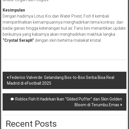
Kesimpulan
Dengan hadirnya Lotus Koi dan Water Priest, Fish It kembali
memperlihatkan kemampuannya menghadirkan tema kontras: dari
badai ganas hingga ketenangan kuil air. Fans kini menantikan update
berikutnya yang kabarnya akan menghadirkan makhluk langka
“Crystal Seraph”
dengan skin bertema malaikat kristal.
Navigasi
Federico Valverde: Gelandang Box-to-Box Serba Bisa Real
Madrid di eFootball 2025
pos
🐡 Roblox Fish It Hadirkan Ikan “Gilded Puffer” dan Skin Golden
Bloom di Terumbu Emas
Recent Posts