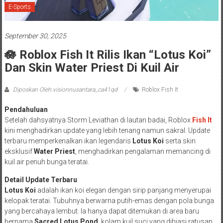
E-Sports
September 30, 2025
🪷 Roblox Fish It Rilis Ikan “Lotus Koi”
Dan Skin Water Priest Di Kuil Air
Diposkan Oleh:visionnusantara_ca41qd
Roblox Fish It
Pendahuluan
Setelah dahsyatnya Storm Leviathan di lautan badai, Roblox
Fish It
kini menghadirkan update yang lebih tenang namun sakral. Update
terbaru memperkenalkan ikan legendaris
Lotus Koi
serta skin
eksklusif
Water Priest
, menghadirkan pengalaman memancing di
kuil air penuh bunga teratai.
Detail Update Terbaru
Lotus Koi
adalah ikan koi elegan dengan sirip panjang menyerupai
kelopak teratai. Tubuhnya berwarna putih-emas dengan pola bunga
yang bercahaya lembut. Ia hanya dapat ditemukan di area baru
bernama
Sacred Lotus Pond
, kolam kuil suci yang dihiasi ratusan