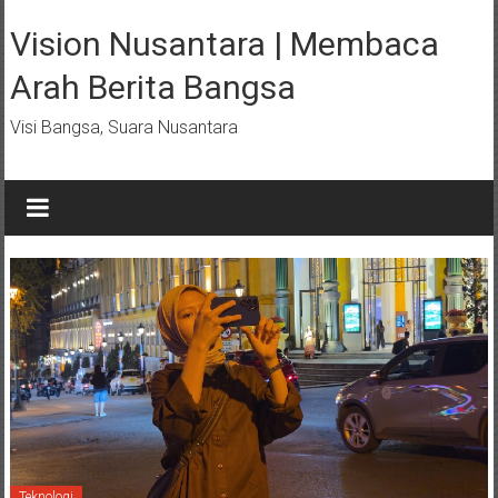
Lompat
ke
Vision Nusantara | Membaca
konten
Arah Berita Bangsa
Visi Bangsa, Suara Nusantara
Teknologi