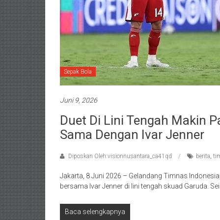
Sepak Bola
Juni 9, 2026
Duet Di Lini Tengah Makin P
Sama Dengan Ivar Jenner
Diposkan Oleh:visionnusantara_ca41qd
berita
,
ti
Jakarta, 8 Juni 2026 – Gelandang Timnas Indones
bersama Ivar Jenner di lini tengah skuad Garuda. Se
Baca selengkapnya