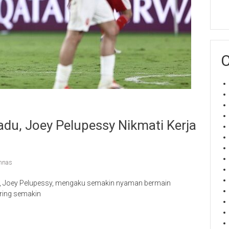
C
adu, Joey Pelupessy Nikmati Kerja
mnas
ia, Joey Pelupessy, mengaku semakin nyaman bermain
iring semakin