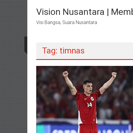
Lompat
ke
Vision Nusantara | Mem
konten
Visi Bangsa, Suara Nusantara
Tag: timnas